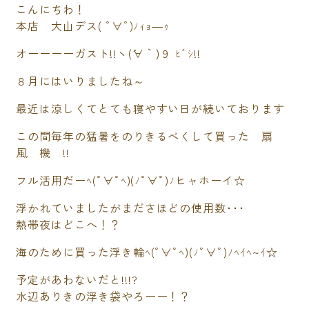
こんにちわ！
本店 大山デス( ﾟ∀ﾟ)ﾉｨｮ―ｩ
オーーーーガスト!!ヽ(´∀｀)９ ﾋﾞｼ!!
８月にはいりましたね～
最近は涼しくてとても寝やすい日が続いております
この間毎年の猛暑をのりきるべくして買った 扇
風 機 !!
フル活用だーﾍ(ﾟ∀ﾟﾍ)(ﾉﾟ∀ﾟ)ﾉヒャホーイ☆
浮かれていましたがまださほどの使用数･･･
熱帯夜はどこへ！？
海のために買った浮き輪ﾍ(ﾟ∀ﾟﾍ)(ﾉﾟ∀ﾟ)ﾉﾍｲﾍ~ｲ☆
予定があわないだと!!!?
水辺ありきの浮き袋やろーー！？