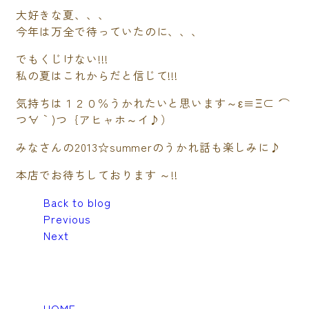
大好きな夏、、、
今年は万全で待っていたのに、、、
でもくじけない!!!
私の夏はこれからだと信じて!!!
気持ちは１２０％うかれたいと思います～ε≡Ξ⊂ ´⌒
つ´∀｀)つ｛アヒャホ～イ♪）
みなさんの2013☆summerのうかれ話も楽しみに♪
本店でお待ちしております ～!!
Back to blog
Previous
Next
HOME