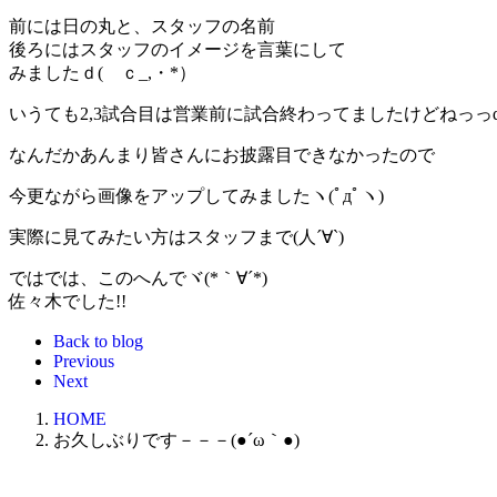
前には日の丸と、スタッフの名前
後ろにはスタッフのイメージを言葉にして
みましたｄ(ゝｃ_,・*）
いうても2,3試合目は営業前に試合終わってましたけどねっっd(
なんだかあんまり皆さんにお披露目できなかったので
今更ながら画像をアップしてみましたヽ(ﾟдﾟヽ)
実際に見てみたい方はスタッフまで(人´∀`)
ではでは、このへんでヾ(*｀∀´*)ゞ
佐々木でした!!
Back to blog
Previous
Next
HOME
お久しぶりです－－－(●´ω｀●)