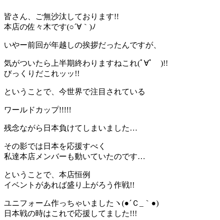
皆さん、ご無沙汰しております!!
本店の佐々木です(○´∀｀)ﾉ
いやー前回が年越しの挨拶だったんですが、
気がついたら上半期終わりますねこれ(ﾟ∀ﾟ )!!
びっくりだこれッッ!!
ということで、今世界で注目されている
ワールドカップ!!!!!
残念ながら日本負けてしまいました…
その影では日本を応援すべく
私達本店メンバーも動いていたのです…
ということで、本店恒例
イベントがあれば盛り上がろう作戦!!
ユニフォーム作っちゃいましたヽ(●´Ｃ_｀●)ゞ
日本戦の時はこれで応援してました!!!