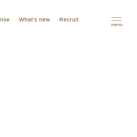
mise
What’s new
Recruit
menu