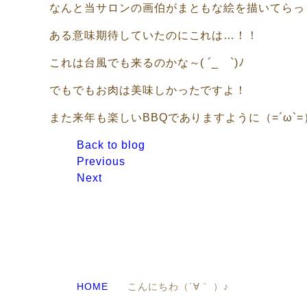
なんと当サロンの画伯がまともな絵を描いてらっしゃ
ある意味期待していたのにこれは…！！
これは台風でも来るのかな～( ´_ゝ`)ﾉ
でもでもお肉は美味しかったですよ！
また来年も楽しいBBQでありますように（=´ω`=
Back to blog
Previous
Next
HOME
こんにちわ（´∀｀ ）♪