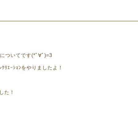
いてです(*ﾟ∀ﾟ)=3
ﾘｴｰｼｮﾝをやりましたよ！
した！