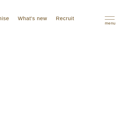
mise
What’s new
Recruit
menu