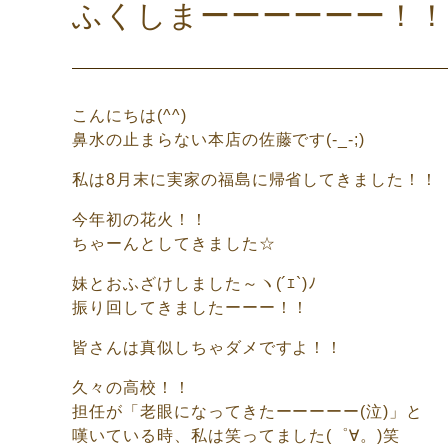
ふくしまーーーーーー！！
こんにちは(^^)
鼻水の止まらない本店の佐藤です(-_-;)
私は8月末に実家の福島に帰省してきました！！
今年初の花火！！
ちゃーんとしてきました☆
妹とおふざけしました～ヽ(´ｴ`)ﾉ
振り回してきましたーーー！！
皆さんは真似しちゃダメですよ！！
久々の高校！！
担任が「老眼になってきたーーーーー(泣)」と
嘆いている時、私は笑ってました(゜∀。)笑