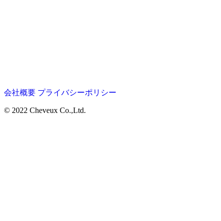
会社概要
プライバシーポリシー
© 2022 Cheveux Co.,Ltd.
Home
Salon
LUCIDO STYLE Aura
Menu
La Claire
Staff
Goods
Topics
Company
Recruit