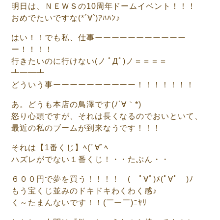
明日は、ＮＥＷＳの10周年ドームイベント！！！
おめでたいですな(*´∀`)ｱﾊﾊﾝ♪
はい！！でも私、仕事ーーーーーーーーーーー
ー！！！！
行きたいのに行けない(ノ ﾟДﾟ)ノ＝＝＝＝
┻━━┻
どういう事ーーーーーーーーーー！！！！！！！
あ。どうも本店の鳥澤です(ﾉ´∀｀*)
怒り心頭ですが、それは長くなるのでおいといて、
最近の私のブームが到来なうです！！！
それは【1番くじ】ﾍ(ﾟ∀ﾟﾍ
ハズレがでない１番くじ！・・たぶん・・
６００円で夢を買う！！！！ゝ( ﾟ∀ﾟ)ﾒ(ﾟ∀ﾟ )ﾉ
もう宝くじ並みのドキドキわくわく感♪
く～たまんないです！！(￣ー￣)ﾆﾔﾘ