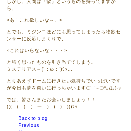
しかし、人間は『欲』というものを持ってますか
ら、
<あ！これ欲しいな～。>
とでも、ミジンコほどにも思ってしまったら物欲セ
ンサーに反応しまくりで、
<これはいらないな・・・>
と強く思ったものを引き当ててしまう。
ミステリアス～(´；ω；`)ｳｯ…
とりあえずドームに行きたい気持ちでいっぱいです
が今日も夢を買いに行っちゃいます⊂⌒～⊃*｡Д｡)-з
では、皆さんまたお会いしましょう！！
(((￣(￣(￣(￣ー￣)￣)￣)￣)))ﾌｯ
Back to blog
Previous