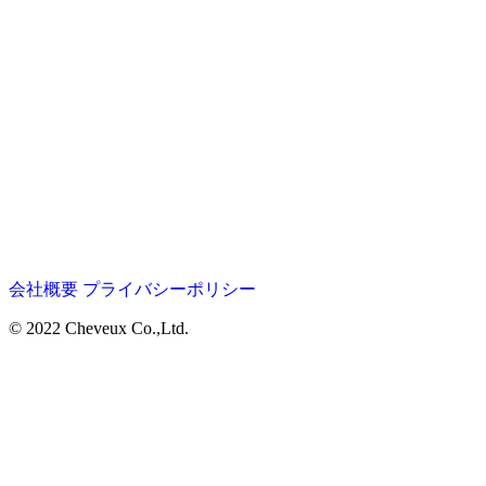
会社概要
プライバシーポリシー
© 2022 Cheveux Co.,Ltd.
Home
Salon
LUCIDO STYLE Aura
Menu
La Claire
Staff
Goods