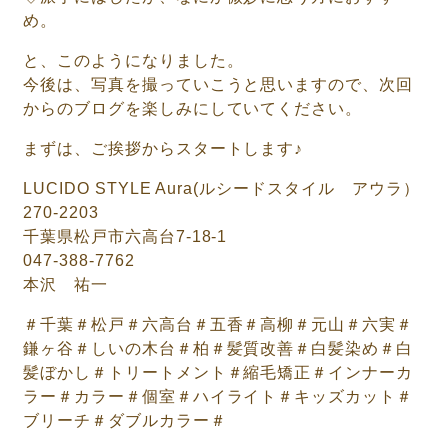
め。
と、このようになりました。
今後は、写真を撮っていこうと思いますので、次回
からのブログを楽しみにしていてください。
まずは、ご挨拶からスタートします♪
LUCIDO STYLE Aura(ルシードスタイル アウラ）
270-2203
千葉県松戸市六高台7-18-1
047-388-7762
本沢 祐一
＃千葉＃松戸＃六高台＃五香＃高柳＃元山＃六実＃
鎌ヶ谷＃しいの木台＃柏＃髪質改善＃白髪染め＃白
髪ぼかし＃トリートメント＃縮毛矯正＃インナーカ
ラー＃カラー＃個室＃ハイライト＃キッズカット＃
ブリーチ＃ダブルカラー＃