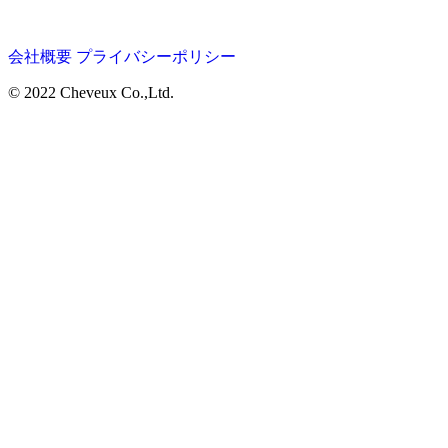
会社概要
プライバシーポリシー
© 2022 Cheveux Co.,Ltd.
Home
Salon
LUCIDO STYLE Aura
Menu
La Claire
Staff
Goods
Topics
Company
Recruit
Blog
Column
Privacy Policy
ご予約・お問い合わせはこちら
Reserve
求人に関するご連絡はこちら
Entry