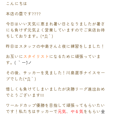
こんにちは
本店の塁です????
今日はいい天気に恵まれ暑い日となりましたが暑さ
にも負けず元気よく営業していますのでご来店お待
ちしております。(*´Д｀)
昨日はスタッフの中島さんと夜に練習をしました！
お互いに
スタイリスト
になるために頑張っていま
す。
( ｀ー´)ノ
その後、サッカーを見ました！川島選手ナイスセー
ブでした(*´Д｀)
惜しくも負けてしまいましたが決勝リーグ進出おめ
でとうございます!!!
ワールドカップ優勝を目指して頑張ってもらいたい
です！私たちはサッカーで
元気
、
やる気
をもらい
全