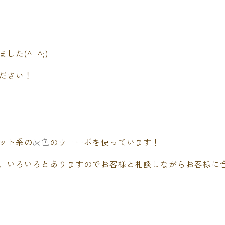
た(^_^;)
ださい！
ット系の
灰色
のウェーボを使っています！
、いろいろとありますのでお客様と相談しながらお客様に