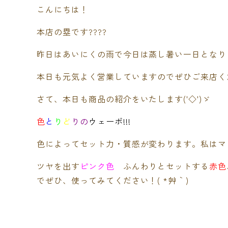
こんにちは！
本店の塁です????
昨日はあいにくの雨で今日は蒸し暑い一日となりまし
本日も元気よく営業していますのでぜひご来店く
さて、本日も商品の紹介をいたします('◇')ゞ
色
と
り
ど
りの
ウェーボ!!!
色によってセット力・質感が変わります。私はマ
ツヤを出す
ピンク色
ふんわりとセットする
赤色
でぜひ、使ってみてください！( *´艸｀)